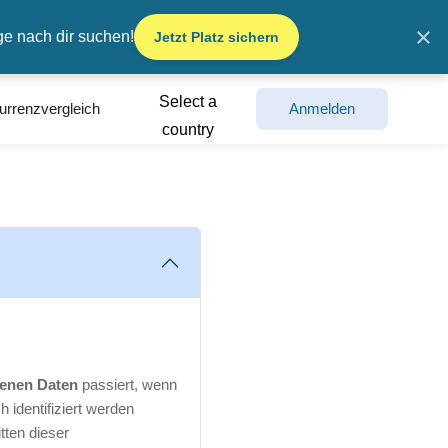
×
ge nach dir suchen!
Jetzt Platz sichern
Select a
urrenzvergleich
Anmelden
country
enen Daten
passiert, wenn
identifiziert werden
tten dieser