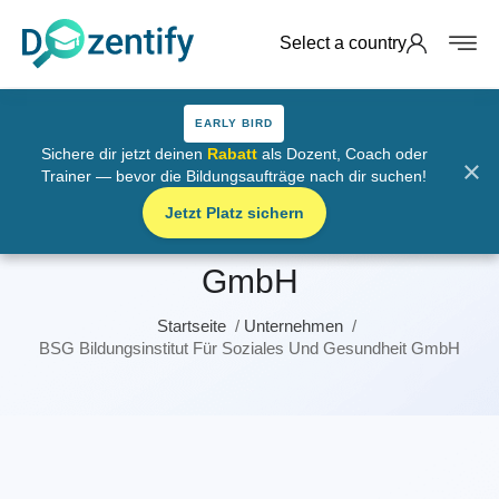
Select a country
Select a country
EARLY BIRD
EARLY BIRD
Sichere dir jetzt deinen
Sichere dir jetzt deinen
Rabatt
Rabatt
als Dozent, Coach oder
als Dozent, Coach oder
×
×
Trainer — bevor die Bildungsaufträge nach dir suchen!
Trainer — bevor die Bildungsaufträge nach dir suchen!
BSG Bildungsinstitut für
Jetzt Platz sichern
Jetzt Platz sichern
Soziales und Gesundheit
GmbH
Startseite
Unternehmen
BSG Bildungsinstitut Für Soziales Und Gesundheit GmbH